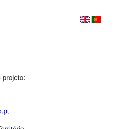
projeto:
o.pt
erritório