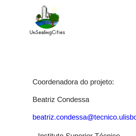
Skip
to
main
content
Coordenadora do projeto:
Beatriz Condessa
beatriz.condessa@tecnico.ulisb
Instituto Superior Técnico