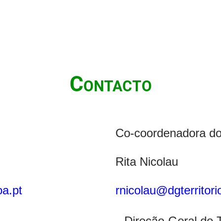
Contacto
Co-coordenadora do 
Rita Nicolau
oa.pt
rnicolau@dgterritori
Direção-Geral do T